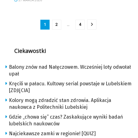
27 MARCA 2026
1
2
…
4
Ciekawostki
Balony znów nad Nałęczowem. Wcześniej loty odwołał
upał
Kręcili w pałacu. Kultowy serial powstaje w Lubelskiem
[ZDJĘCIA]
Kolory mogą zdradzić stan zdrowia. Aplikacja
naukowca z Politechniki Lubelskiej
Gdzie „chowa się” czas? Zaskakujące wyniki badań
lubelskich naukowców
Najciekawsze zamki w regionie! [QUIZ]