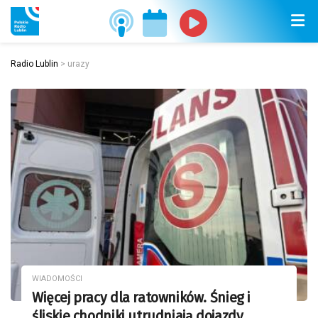
Radio Lublin
>
urazy
WIADOMOŚCI
Więcej pracy dla ratowników. Śnieg i
śliskie chodniki utrudniają dojazdy