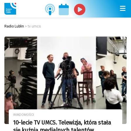
Radio Lublin
>
tv umcs
WIADOMOŚCI
10-lecie TV UMCS. Telewizja, która stała
się kuźnią medialnych talentów