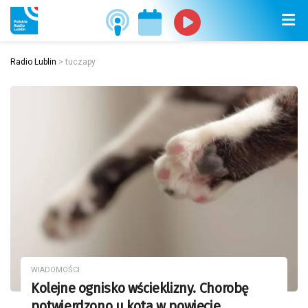
Radio Lublin
>
tuczapy
WIADOMOŚCI
Kolejne ognisko wścieklizny. Chorobę
potwierdzono u kota w powiecie