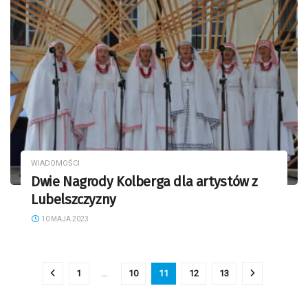
WIADOMOŚCI
Dwie Nagrody Kolberga dla artystów z
Lubelszczyzny
10 MAJA 2023
1
…
10
11
12
13