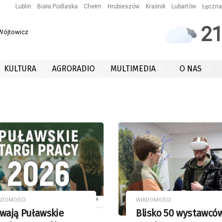
Lublin
Biała Podlaska
Chełm
Hrubieszów
Kraśnik
Lubartów
Łęczna
2
 Wójtowicz
KULTURA
AGRORADIO
MULTIMEDIA
O NAS
ADOMOŚCI
WIADOMOŚCI
wają Puławskie
Blisko 50 wystawcó