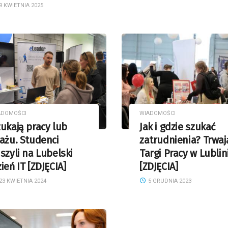
9 KWIETNIA 2025
ADOMOŚCI
WIADOMOŚCI
ukają pracy lub
Jak i gdzie szukać
ażu. Studenci
zatrudnienia? Trwaj
szyli na Lubelski
Targi Pracy w Lublin
ień IT [ZDJĘCIA]
[ZDJĘCIA]
23 KWIETNIA 2024
5 GRUDNIA 2023