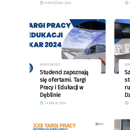
8 WRZEŚNIA 2025
WIADOMOŚCI
WI
Studenci zapoznają
Sz
się ofertami. Targi
st
Pracy i Edukacji w
ru
Dęblinie
Dz
14 MAJA 2024