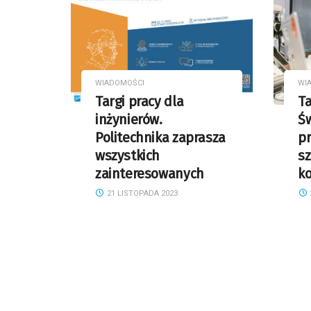
WIADOMOŚCI
WI
Targi pracy dla
Ta
inżynierów.
Ś
Politechnika zaprasza
pr
wszystkich
sz
zainteresowanych
ko
21 LISTOPADA 2023