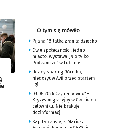
O tym się mówiło
Pijana 18-latka zraniła dziecko
Dwie społeczności, jedno
miasto. Wystawa „Nie tylko
Podzamcze” w Lublinie
Udany sparing Górnika,
niedosyt w Avii przed startem
ą
ligi
ie
03.08.2026 Czy na pewno? –
Kryzys migracyjny w Ceucie na
celowniku. Nie brakuje
dezinformacji
Kapitan zostaje. Mariusz
Marcyniak nadal w ChKS-ie