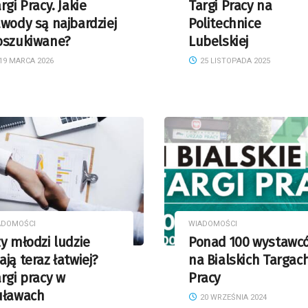
rgi Pracy. Jakie
Targi Pracy na
wody są najbardziej
Politechnice
oszukiwane?
Lubelskiej
19 MARCA 2026
25 LISTOPADA 2025
ADOMOŚCI
WIADOMOŚCI
y młodzi ludzie
Ponad 100 wystawc
ją teraz łatwiej?
na Bialskich Targac
rgi pracy w
Pracy
uławach
20 WRZEŚNIA 2024