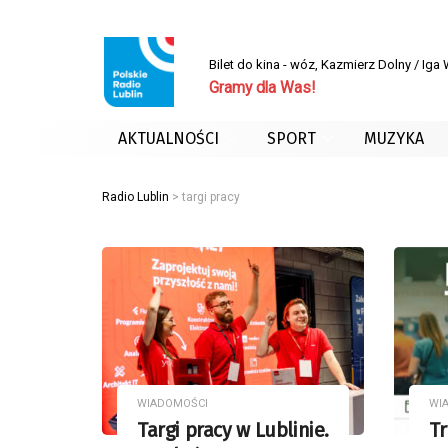
Bilet do kina - wóz, Kazmierz Dolny / Iga
Gramy dla Was!
AKTUALNOŚCI
SPORT
MUZYKA
Radio Lublin
>
targi pracy
WIADOMOŚCI
WI
Targi pracy w Lublinie.
Tr