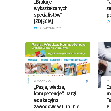
„Brakuje
Ta
wykształconych
za
specjalistów”
p
[ZDJĘCIA]
14 KWIETNIA 2026
WIADOMOŚCI
WI
„Pasja, wiedza,
Cz
kompetencje”. Targi
ma
edukacyjno-
Ta
zawodowe w Lublinie
P