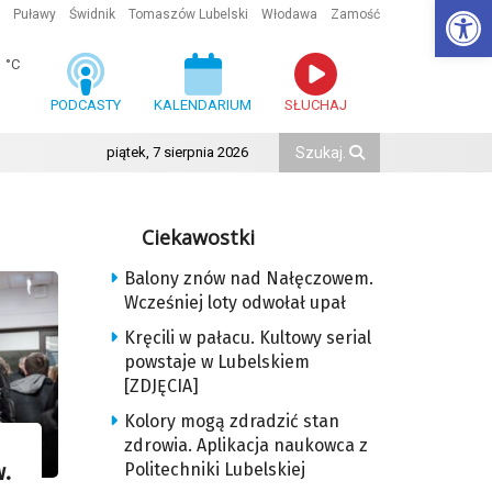
Ot
Puławy
Świdnik
Tomaszów Lubelski
Włodawa
Zamość
1
°C
PODCASTY
KALENDARIUM
SŁUCHAJ
piątek, 7 sierpnia 2026
Ciekawostki
Balony znów nad Nałęczowem.
Wcześniej loty odwołał upał
Kręcili w pałacu. Kultowy serial
powstaje w Lubelskiem
[ZDJĘCIA]
Kolory mogą zdradzić stan
zdrowia. Aplikacja naukowca z
Politechniki Lubelskiej
w.