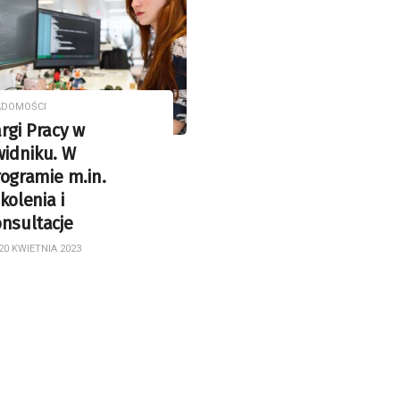
ADOMOŚCI
rgi Pracy w
widniku. W
ogramie m.in.
kolenia i
nsultacje
20 KWIETNIA 2023