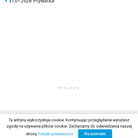
31.07.2026 Prywatka
REKLAMA
Ta witryna wykorzystuje cookie. Kontynuując przeglądanie wyrażasz
zgodę na używanie plików cookie. Zachęcamy do odwiedzenia naszej
© 2026 Wszelkie prawa zastrzeżone. Radio Lublin S.A. w likwidacji
strony
Polityki prywatności
.
Rozumiem