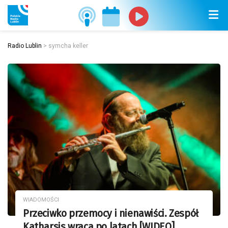
Radio Lublin
>
symcha keller
WIADOMOŚCI
Przeciwko przemocy i nienawiści. Zespół
Katharsis wraca po latach [WIDEO]