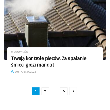
WIADOMOŚCI
Trwają kontrole pieców. Za spalanie
śmieci grozi mandat
20 STYCZNIA 2026
1
2
…
5