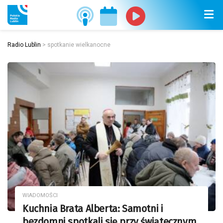
Radio Lublin
>
spotkanie wielkanocne
WIADOMOŚCI
Kuchnia Brata Alberta: Samotni i
bezdomni spotkali się przy świątecznym