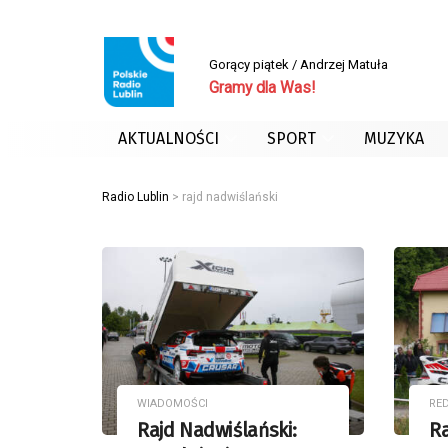
Gorący piątek / Andrzej Matuła
Gramy dla Was!
AKTUALNOŚCI
SPORT
MUZYKA
Radio Lublin
>
rajd nadwiślański
WIADOMOŚCI
RE
Rajd Nadwiślański:
Ra