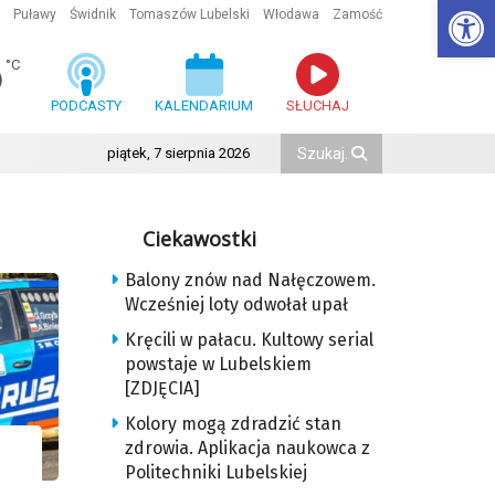
Ot
Puławy
Świdnik
Tomaszów Lubelski
Włodawa
Zamość
6
°C
PODCASTY
KALENDARIUM
SŁUCHAJ
piątek, 7 sierpnia 2026
Ciekawostki
Balony znów nad Nałęczowem.
Wcześniej loty odwołał upał
Kręcili w pałacu. Kultowy serial
powstaje w Lubelskiem
[ZDJĘCIA]
Kolory mogą zdradzić stan
zdrowia. Aplikacja naukowca z
Politechniki Lubelskiej