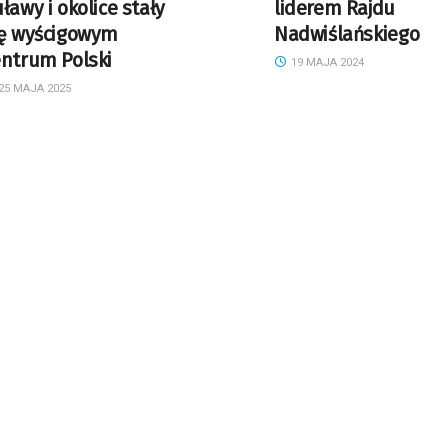
ławy i okolice stały
liderem Rajdu
ię wyścigowym
Nadwiślańskiego
entrum Polski
19 MAJA 2024
25 MAJA 2025