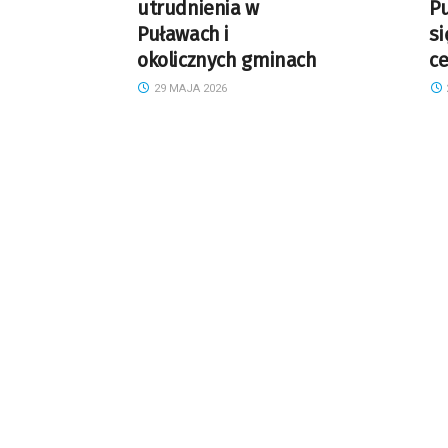
utrudnienia w
Pu
Puławach i
s
okolicznych gminach
c
29 MAJA 2026