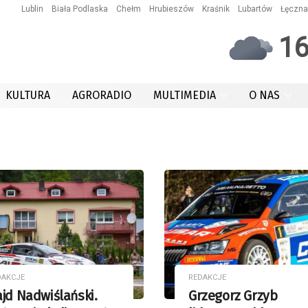
Lublin
Biała Podlaska
Chełm
Hrubieszów
Kraśnik
Lubartów
Łęczna
1
KULTURA
AGRORADIO
MULTIMEDIA
O NAS
DAKCJE
REDAKCJE
jd Nadwiślański.
Grzegorz Grzyb