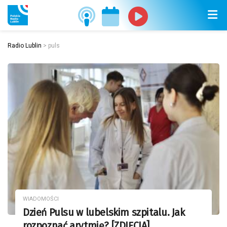
Radio Lublin
>
puls
WIADOMOŚCI
Dzień Pulsu w lubelskim szpitalu. Jak
rozpoznać arytmię? [ZDJĘCIA]