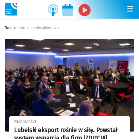
Radio Lublin
>
przedsiębiorstwo
WIADOMOŚCI
Lubelski eksport rośnie w siłę. Powstał
system wsparcia dla firm [ZDJĘCIA]