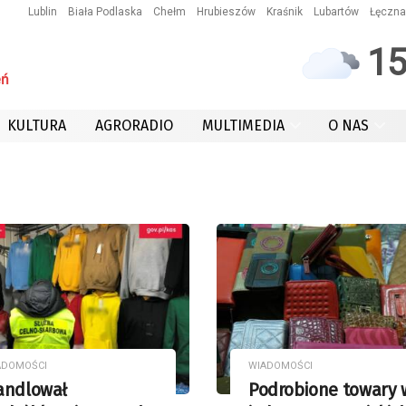
Lublin
Biała Podlaska
Chełm
Hrubieszów
Kraśnik
Lubartów
Łęczna
1
eń
KULTURA
AGRORADIO
MULTIMEDIA
O NAS
ADOMOŚCI
WIADOMOŚCI
andlował
Podrobione towary 