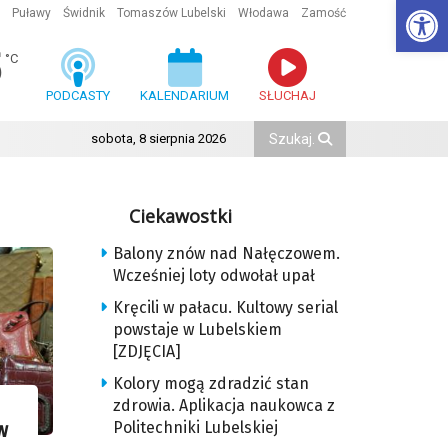
Ot
Puławy
Świdnik
Tomaszów Lubelski
Włodawa
Zamość
5
°C
PODCASTY
KALENDARIUM
SŁUCHAJ
sobota, 8 sierpnia 2026
Ciekawostki
Balony znów nad Nałęczowem.
Wcześniej loty odwołał upał
Kręcili w pałacu. Kultowy serial
powstaje w Lubelskiem
[ZDJĘCIA]
Kolory mogą zdradzić stan
zdrowia. Aplikacja naukowca z
Politechniki Lubelskiej
w