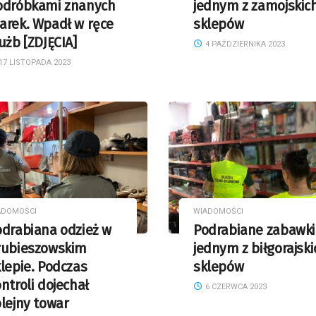
odróbkami znanych
jednym z zamojskic
arek. Wpadł w ręce
sklepów
użb [ZDJĘCIA]
4 PAŹDZIERNIKA 2023
17 LISTOPADA 2023
ADOMOŚCI
WIADOMOŚCI
odrabiana odzież w
Podrabiane zabawki
rubieszowskim
jednym z biłgorajski
lepie. Podczas
sklepów
ntroli dojechał
6 CZERWCA 2023
lejny towar