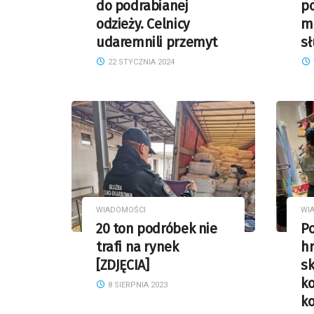
do podrabianej
p
odzieży. Celnicy
m
udaremnili przemyt
sł
22 STYCZNIA 2024
WIADOMOŚCI
WI
20 ton podróbek nie
P
trafi na rynek
h
[ZDJĘCIA]
sk
ko
8 SIERPNIA 2023
ko