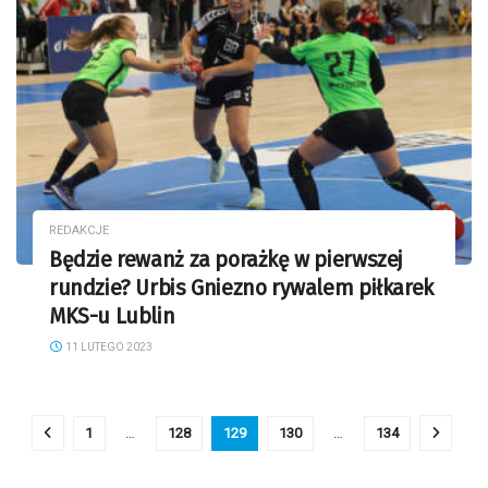
REDAKCJE
Będzie rewanż za porażkę w pierwszej
rundzie? Urbis Gniezno rywalem piłkarek
MKS-u Lublin
11 LUTEGO 2023
1
…
128
129
130
…
134