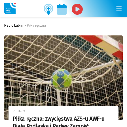
Radio Lublin
>
Piłka ręczna
REDAKCJE
Piłka ręczna: zwycięstwa AZS-u AWF-u
Biała Podlaska i Padwy Zamość