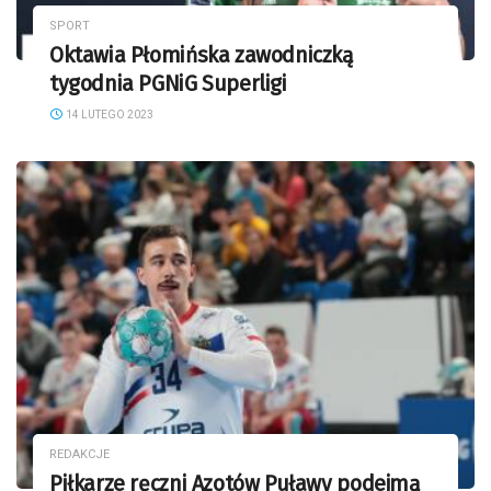
SPORT
Oktawia Płomińska zawodniczką
tygodnia PGNiG Superligi
14 LUTEGO 2023
REDAKCJE
Piłkarze ręczni Azotów Puławy podejmą