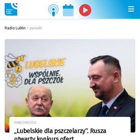
Radio Lublin
>
pasieki
WIADOMOŚCI
„Lubelskie dla pszczelarzy”. Rusza
otwarty konkurs ofert