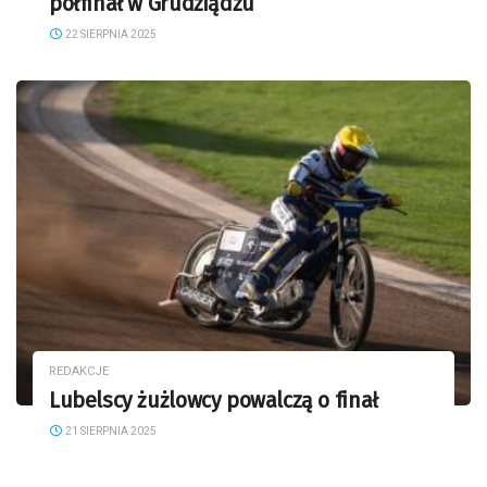
półfinał w Grudziądzu
22 SIERPNIA 2025
REDAKCJE
Lubelscy żużlowcy powalczą o finał
21 SIERPNIA 2025