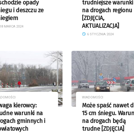
schodzie opady
trudniejsze warunki
iegu i deszczu ze
na drogach regionu
niegiem
[ZDJĘCIA,
AKTUALIZACJA]
18 MARCA 2024
6 STYCZNIA 2024
ADOMOŚCI
WIADOMOŚCI
waga kierowcy:
Może spaść nawet d
rudne warunki na
15 cm śniegu. Warun
rogach gminnych i
na drogach będą
owiatowych
trudne [ZDJĘCIA]