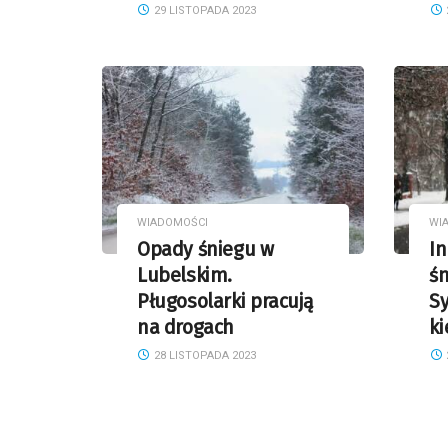
29 LISTOPADA 2023
WIADOMOŚCI
WI
Opady śniegu w
I
Lubelskim.
śn
Pługosolarki pracują
Sy
na drogach
k
28 LISTOPADA 2023