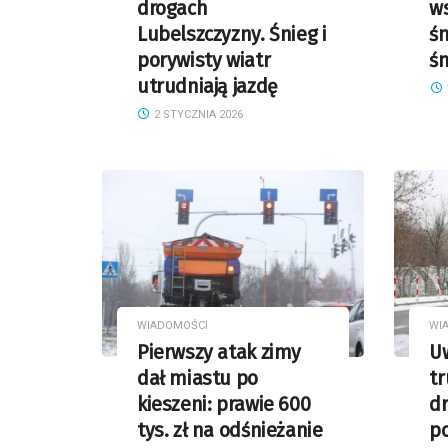
drogach
w
Lubelszczyzny. Śnieg i
śn
porywisty wiatr
ś
utrudniają jazdę
2 STYCZNIA 2026
WIADOMOŚCI
WI
Pierwszy atak zimy
U
dał miastu po
t
kieszeni: prawie 600
d
tys. zł na odśnieżanie
p