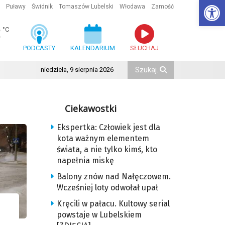
Ot
Puławy
Świdnik
Tomaszów Lubelski
Włodawa
Zamość
3
°C
PODCASTY
KALENDARIUM
SŁUCHAJ
niedziela, 9 sierpnia 2026
Ciekawostki
Ekspertka: Człowiek jest dla
kota ważnym elementem
świata, a nie tylko kimś, kto
napełnia miskę
Balony znów nad Nałęczowem.
Wcześniej loty odwołał upał
Kręcili w pałacu. Kultowy serial
powstaje w Lubelskiem