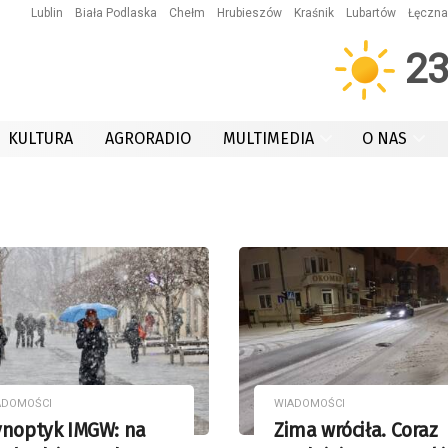
Lublin
Biała Podlaska
Chełm
Hrubieszów
Kraśnik
Lubartów
Łęczna
2
KULTURA
AGRORADIO
MULTIMEDIA
O NAS
ADOMOŚCI
WIADOMOŚCI
ynoptyk IMGW: na
Zima wróciła. Coraz