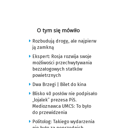
O tym się mówiło
Rozbudują drogę, ale najpierw
ją zamkną
Ekspert: Rosja rozwija swoje
możliwości przechwytywania
bezzałogowych statków
powietrznych
Dwa Brzegi | Bilet do kina
Blisko 40 posłów nie podpisało
„lojalek” prezesa PiS.
Medioznawca UMCS: To było
do przewidzenia
Politolog: Takiego wydarzenia
nie było za poprzednich