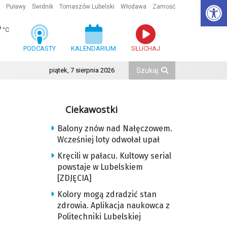
Ot
Puławy
Świdnik
Tomaszów Lubelski
Włodawa
Zamość
7
°C
PODCASTY
KALENDARIUM
SŁUCHAJ
piątek, 7 sierpnia 2026
Ciekawostki
Balony znów nad Nałęczowem.
Wcześniej loty odwołał upał
Kręcili w pałacu. Kultowy serial
powstaje w Lubelskiem
[ZDJĘCIA]
Kolory mogą zdradzić stan
zdrowia. Aplikacja naukowca z
Politechniki Lubelskiej