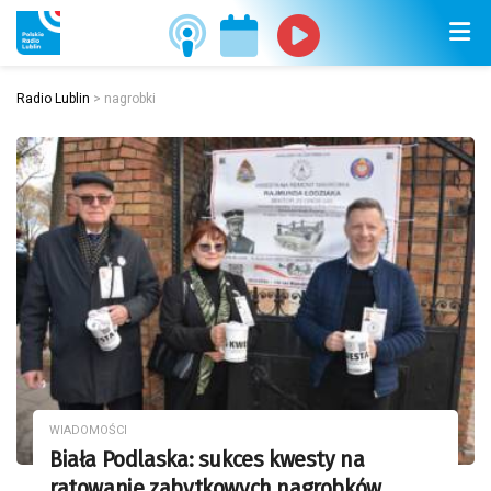
Radio Lublin
>
nagrobki
WIADOMOŚCI
Biała Podlaska: sukces kwesty na
ratowanie zabytkowych nagrobków