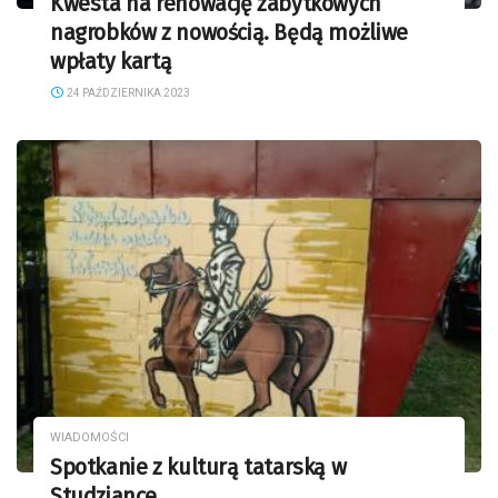
Kwesta na renowację zabytkowych
nagrobków z nowością. Będą możliwe
wpłaty kartą
24 PAŹDZIERNIKA 2023
WIADOMOŚCI
Spotkanie z kulturą tatarską w
Studziance