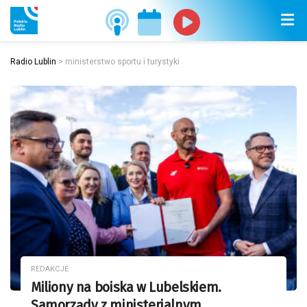
Radio Lublin
>
ministerstwo sportu i turystyki
REDAKCJE
Miliony na boiska w Lubelskiem.
Samorządy z ministerialnym