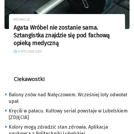
REDAKCJE
Agata Wróbel nie zostanie sama.
Sztangistka znajdzie się pod fachową
opieką medyczną
9 STYCZNIA 2025
Ciekawostki
Balony znów nad Nałęczowem. Wcześniej loty odwołał
upał
Kręcili w pałacu. Kultowy serial powstaje w Lubelskiem
[ZDJĘCIA]
Kolory mogą zdradzić stan zdrowia. Aplikacja
naukowca z Politechniki Lubelskiej