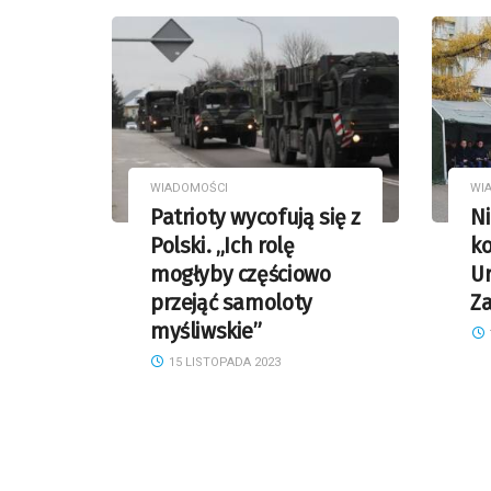
WIADOMOŚCI
WI
Patrioty wycofują się z
Ni
Polski. „Ich rolę
ko
mogłyby częściowo
Ur
przejąć samoloty
Za
myśliwskie”
15 LISTOPADA 2023