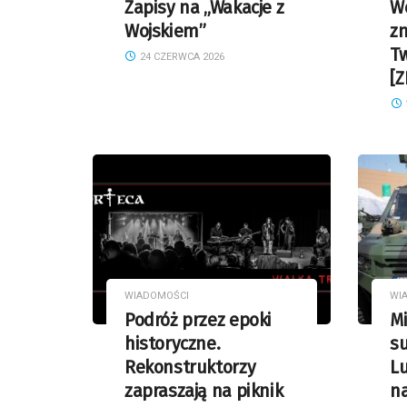
Zapisy na „Wakacje z
W
Wojskiem”
z
T
24 CZERWCA 2026
[Z
WIADOMOŚCI
WI
Podróż przez epoki
Mi
historyczne.
su
Rekonstruktorzy
Lu
zapraszają na piknik
n