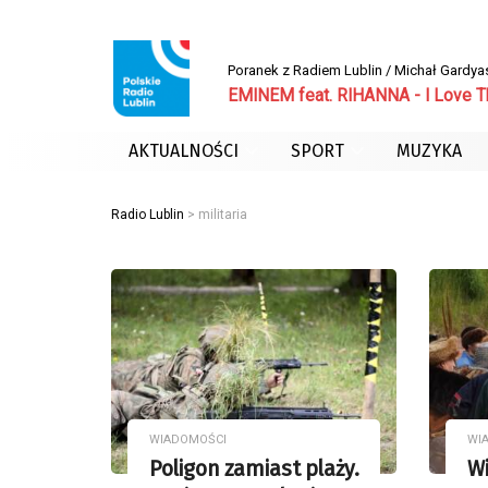
Poranek z Radiem Lublin / Michał Gardya
EMINEM feat. RIHANNA - I Love T
AKTUALNOŚCI
SPORT
MUZYKA
Radio Lublin
>
militaria
WIADOMOŚCI
WI
Poligon zamiast plaży.
Wi