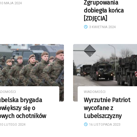
Zgrupowania
10 MAJA 2024
dobiegła końca
[ZDJĘCIA]
3 KWIETNIA 2024
ADOMOŚCI
WIADOMOŚCI
ubelska brygada
Wyrzutnie Patriot
większy się o
wycofane z
owych ochotników
Lubelszczyzny
10 LUTEGO 2024
16 LISTOPADA 2023