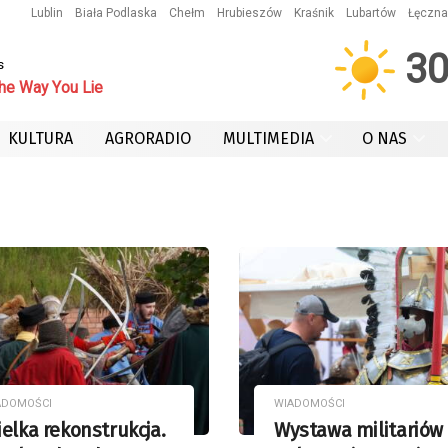
Lublin
Biała Podlaska
Chełm
Hrubieszów
Kraśnik
Lubartów
Łęczna
3
s
he Way You Lie
KULTURA
AGRORADIO
MULTIMEDIA
O NAS
ADOMOŚCI
WIADOMOŚCI
elka rekonstrukcja.
Wystawa militariów 