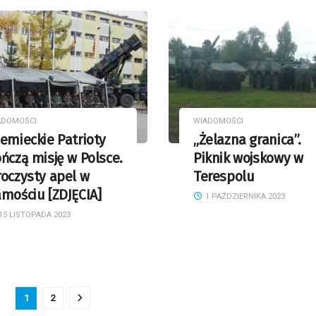
ADOMOŚCI
WIADOMOŚCI
emieckie Patrioty
„Żelazna granica”.
ńczą misję w Polsce.
Piknik wojskowy w
oczysty apel w
Terespolu
mościu [ZDJĘCIA]
1 PAŹDZIERNIKA 2023
15 LISTOPADA 2023
1
2