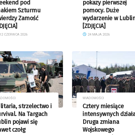
eekend pod
pokazy pierwszej
nakiem Szturmu
pomocy. Duże
wierdzy Zamość
wydarzenie w Lublin
DJĘCIA]
[ZDJĘCIA]
12 CZERWCA 2026
24 MAJA 2026
ADOMOŚCI
WIADOMOŚCI
litaria, strzelectwo i
Cztery miesiące
rvival. Na Targach
intensywnych działa
blin pojawi się
Druga zmiana
awet czołg
Wojskowego