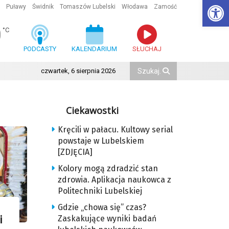
Ot
Puławy
Świdnik
Tomaszów Lubelski
Włodawa
Zamość
0
°C
PODCASTY
KALENDARIUM
SŁUCHAJ
czwartek, 6 sierpnia 2026
Ciekawostki
Kręcili w pałacu. Kultowy serial
powstaje w Lubelskiem
[ZDJĘCIA]
Kolory mogą zdradzić stan
zdrowia. Aplikacja naukowca z
Politechniki Lubelskiej
Gdzie „chowa się” czas?
Zaskakujące wyniki badań
i