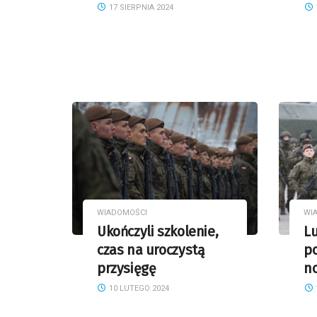
17 SIERPNIA 2024
WIADOMOŚCI
WI
Ukończyli szkolenie,
L
czas na uroczystą
po
przysięgę
n
10 LUTEGO 2024