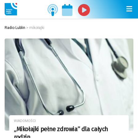
Radio Lublin
>
mikołajki
WIADOMOŚCI
„Mikołajki pełne zdrowia” dla całych
rodzin