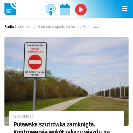
Radio Lublin
>
miejski ośrodek sportu i rekreacji w puławach
WIADOMOŚCI
Puławska szutrówka zamknięta.
Kontrowersje wokół zakazu wjazdu na