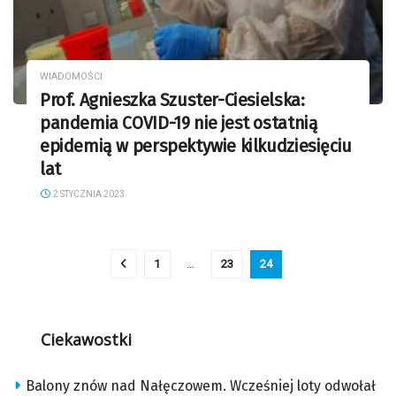
WIADOMOŚCI
Prof. Agnieszka Szuster-Ciesielska:
pandemia COVID-19 nie jest ostatnią
epidemią w perspektywie kilkudziesięciu
lat
2 STYCZNIA 2023
1
…
23
24
Ciekawostki
Balony znów nad Nałęczowem. Wcześniej loty odwołał