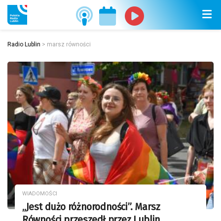
Radio Lublin
>
marsz równości
WIADOMOŚCI
„Jest dużo różnorodności”. Marsz
Równości przeszedł przez Lublin