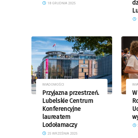
dz
18 GRUDNIA 2025
L
WIADOMOŚCI
WI
Przyjazna przestrzeń.
W 
Lubelskie Centrum
R
Konferencyjne
Uc
laureatem
w
Lodołamaczy
25 WRZEŚNIA 2025