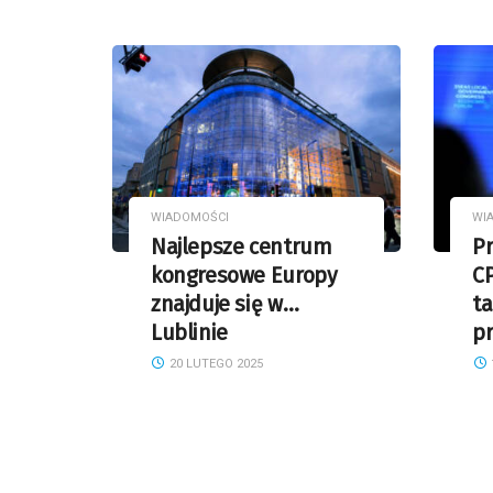
WIADOMOŚCI
WI
Najlepsze centrum
P
kongresowe Europy
C
znajduje się w…
t
Lublinie
p
20 LUTEGO 2025