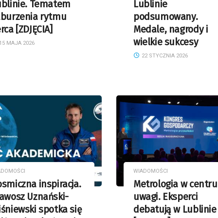
ublinie. Tematem
Lublinie
aburzenia rytmu
podsumowany.
rca [ZDJĘCIA]
Medale, nagrody i
wielkie sukcesy
15 MAJA 2026
22 STYCZNIA 2026
ADOMOŚCI
WIADOMOŚCI
smiczna inspiracja.
Metrologia w centr
ławosz Uznański-
uwagi. Eksperci
śniewski spotka się
debatują w Lublinie