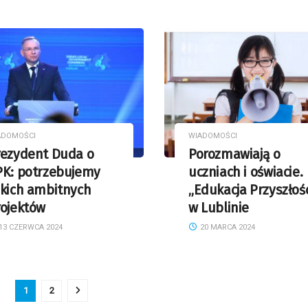
ADOMOŚCI
WIADOMOŚCI
rezydent Duda o
Porozmawiają o
PK: potrzebujemy
uczniach i oświacie.
akich ambitnych
„Edukacja Przyszłośc
rojektów
w Lublinie
13 CZERWCA 2024
20 MARCA 2024
1
2