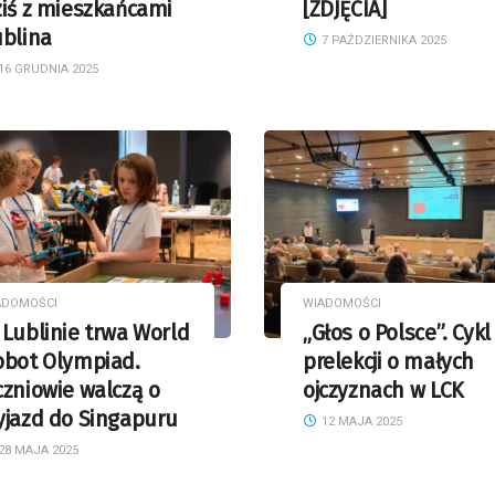
iś z mieszkańcami
[ZDJĘCIA]
ublina
7 PAŹDZIERNIKA 2025
16 GRUDNIA 2025
ADOMOŚCI
WIADOMOŚCI
Lublinie trwa World
„Głos o Polsce”. Cykl
obot Olympiad.
prelekcji o małych
zniowie walczą o
ojczyznach w LCK
yjazd do Singapuru
12 MAJA 2025
28 MAJA 2025