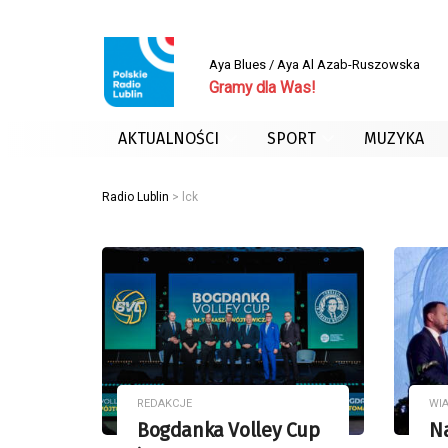
Aya Blues / Aya Al Azab-Ruszowska
Gramy dla Was!
AKTUALNOŚCI
SPORT
MUZYKA
Radio Lublin
>
lck
REDAKCJE
WI
Bogdanka Volley Cup
Na