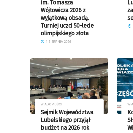
im. Tomasza
L
Wójtowicza 2026 z
z
wyjątkową obsadą.
se
Turniej uczci 50-lecie
olimpijskiego złota
1 SIERPNIA 2026
WIADOMOŚCI
WI
Sejmik Województwa
Ko
Lubelskiego przyjął
S
budżet na 2026 rok
Wi