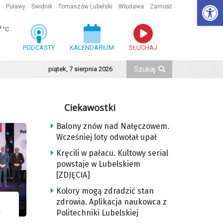
Ot
Puławy
Świdnik
Tomaszów Lubelski
Włodawa
Zamość
7
°C
PODCASTY
KALENDARIUM
SŁUCHAJ
piątek, 7 sierpnia 2026
Ciekawostki
Balony znów nad Nałęczowem.
Wcześniej loty odwołał upał
Kręcili w pałacu. Kultowy serial
powstaje w Lubelskiem
[ZDJĘCIA]
Kolory mogą zdradzić stan
zdrowia. Aplikacja naukowca z
Politechniki Lubelskiej