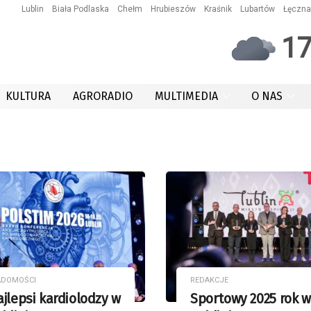
Lublin
Biała Podlaska
Chełm
Hrubieszów
Kraśnik
Lubartów
Łęczna
1
KULTURA
AGRORADIO
MULTIMEDIA
O NAS
ADOMOŚCI
REDAKCJE
jlepsi kardiolodzy w
Sportowy 2025 rok w