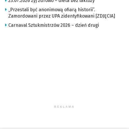
23.07.2026 Żyj zdrowo – dieta bez laktozy
„Przestali być anonimową ofiarą historii”.
Zamordowani przez UPA zidentyfikowani [ZDJĘCIA]
Carnaval Sztukmistrzów 2026 – dzień drugi
REKLAMA