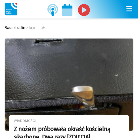
Radio Lublin
>
kryminałki
WIADOMOŚCI
Z nożem próbowała okraść kościelną
skarbonę. Dwa razy [ZDJĘCIA]