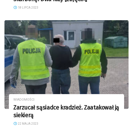
18 LIPCA 2023
WIADOMOŚCI
Zarzucał sąsiadce kradzież. Zaatakował ją
siekierą
22 MAJA 2023