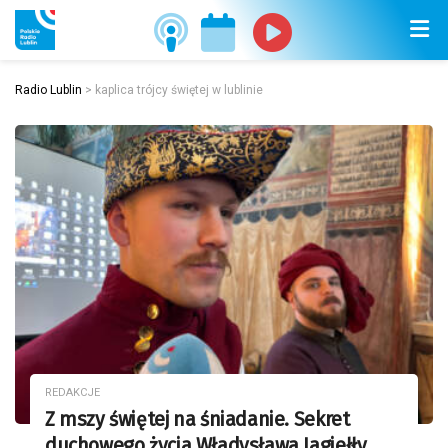
Radio Lublin
>
kaplica trójcy świętej w lublinie
REDAKCJE
Z mszy świętej na śniadanie. Sekret
duchowego życia Władysława Jagiełły