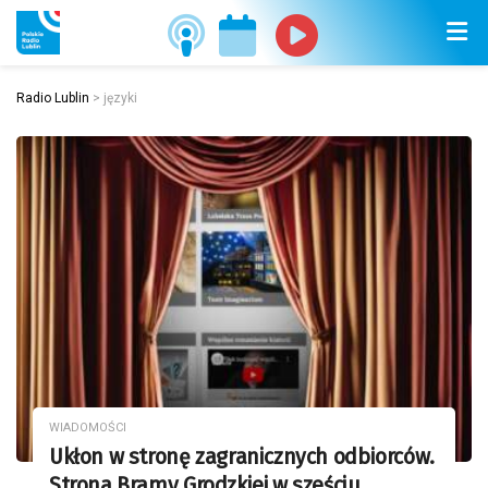
Radio Lublin
>
języki
WIADOMOŚCI
Ukłon w stronę zagranicznych odbiorców.
Strona Bramy Grodzkiej w sześciu