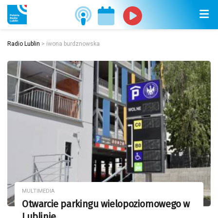
Radio Lublin
>
iwona burdznowska
MULTIMEDIA
Otwarcie parkingu wielopoziomowego w
Lublinie