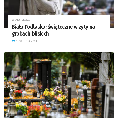
WIADOMOŚCI
Biała Podlaska: świąteczne wizyty na
grobach bliskich
1 KWIETNIA 2024