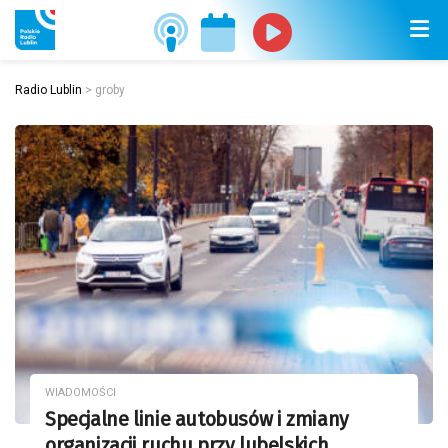
Radio Lublin
>
groby
WIADOMOŚCI
Specjalne linie autobusów i zmiany
organizacji ruchu przy lubelskich