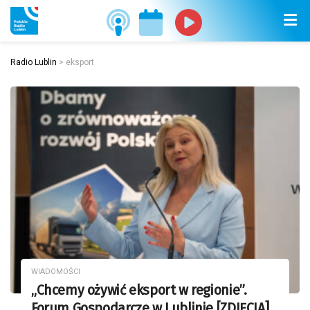
Radio Lublin
>
eksport
WIADOMOŚCI
„Chcemy ożywić eksport w regionie”.
Forum Gospodarcze w Lublinie [ZDJĘCIA]