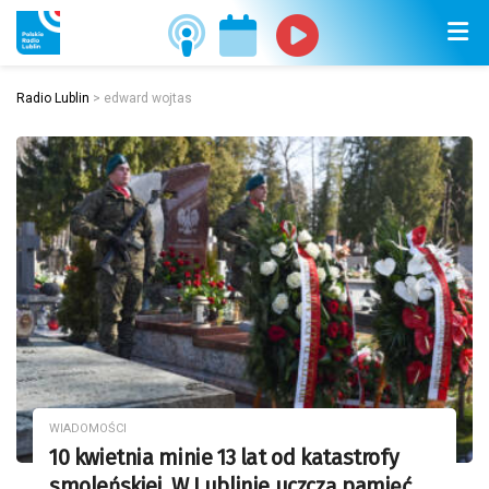
Radio Lublin
>
edward wojtas
WIADOMOŚCI
10 kwietnia minie 13 lat od katastrofy
smoleńskiej. W Lublinie uczczą pamięć