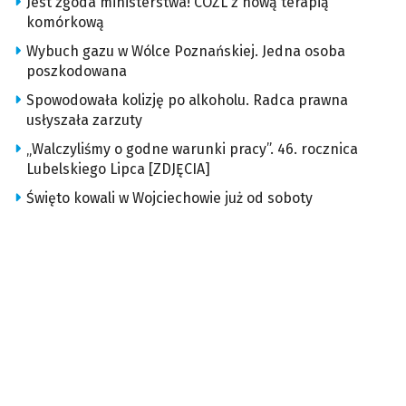
Jest zgoda ministerstwa! COZL z nową terapią
komórkową
Wybuch gazu w Wólce Poznańskiej. Jedna osoba
poszkodowana
Spowodowała kolizję po alkoholu. Radca prawna
usłyszała zarzuty
„Walczyliśmy o godne warunki pracy”. 46. rocznica
Lubelskiego Lipca [ZDJĘCIA]
Święto kowali w Wojciechowie już od soboty