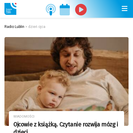
Radio Lublin
>
dzień ojca
WIADOMOŚCI
Ojcowie z książką. Czytanie rozwija mózg i
dzieci