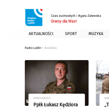
Czas zuchwałych / Agata Zalewska
Gramy dla Was!
AKTUALNOŚCI
SPORT
MUZYKA
Radio Lublin
>
dowódca
WIADOMOŚCI
WI
Ppłk Łukasz Kędziora
„T