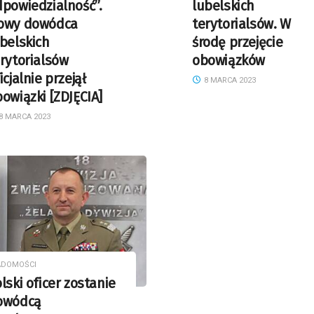
powiedzialność”.
lubelskich
owy dowódca
terytorialsów. W
belskich
środę przejęcie
rytorialsów
obowiązków
icjalnie przejął
8 MARCA 2023
owiązki [ZDJĘCIA]
8 MARCA 2023
ADOMOŚCI
lski oficer zostanie
owódcą