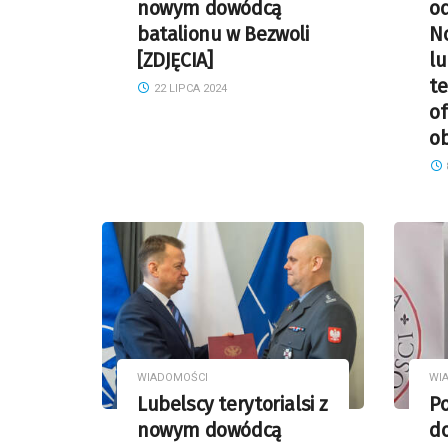
nowym dowódcą
od
batalionu w Bezwoli
N
[ZDJĘCIA]
lu
te
22 LIPCA 2024
of
ob
WIADOMOŚCI
WI
Lubelscy terytorialsi z
Po
nowym dowódcą
d