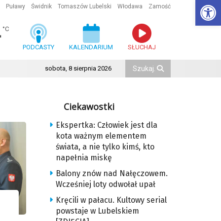
Ot
Puławy
Świdnik
Tomaszów Lubelski
Włodawa
Zamość
4
°C
PODCASTY
KALENDARIUM
SŁUCHAJ
sobota, 8 sierpnia 2026
Ciekawostki
Ekspertka: Człowiek jest dla
kota ważnym elementem
świata, a nie tylko kimś, kto
napełnia miskę
Balony znów nad Nałęczowem.
Wcześniej loty odwołał upał
Kręcili w pałacu. Kultowy serial
powstaje w Lubelskiem