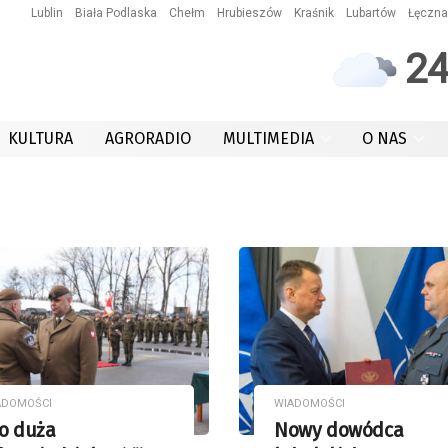
Lublin
Biała Podlaska
Chełm
Hrubieszów
Kraśnik
Lubartów
Łęczna
2
KULTURA
AGRORADIO
MULTIMEDIA
O NAS
ADOMOŚCI
WIADOMOŚCI
o duża
Nowy dowódca