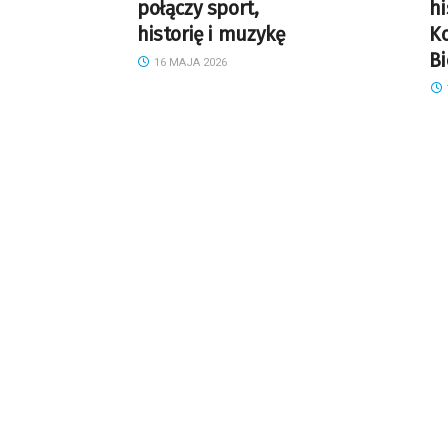
połączy sport,
hi
historię i muzykę
Ko
B
16 MAJA 2026