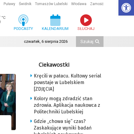
Ot
Puławy
Świdnik
Tomaszów Lubelski
Włodawa
Zamość
5
°C
PODCASTY
KALENDARIUM
SŁUCHAJ
czwartek, 6 sierpnia 2026
Ciekawostki
Kręcili w pałacu. Kultowy serial
powstaje w Lubelskiem
[ZDJĘCIA]
Kolory mogą zdradzić stan
zdrowia. Aplikacja naukowca z
Politechniki Lubelskiej
Gdzie „chowa się” czas?
Zaskakujące wyniki badań