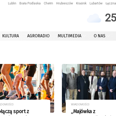
Lublin
Biała Podlaska
Chełm
Hrubieszów
Kraśnik
Lubartów
Łęczna
2
KULTURA
AGRORADIO
MULTIMEDIA
O NAS
ADOMOŚCI
WIADOMOŚCI
łączą sport z
„Majówka z