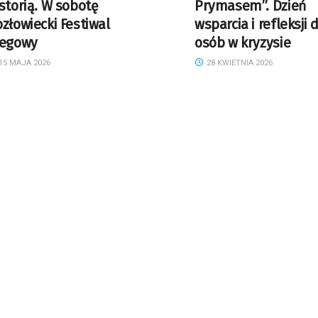
storią. W sobotę
Prymasem”. Dzień
złowiecki Festiwal
wsparcia i refleksji 
iegowy
osób w kryzysie
15 MAJA 2026
28 KWIETNIA 2026