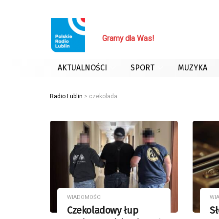
Radioteatr / Małgorzata Żurakowska
Gramy dla Was!
AKTUALNOŚCI
SPORT
MUZYKA
Radio Lublin
>
czekolada
WIADOMOŚCI
WI
Czekoladowy łup
Sł