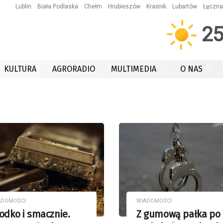
Lublin
Biała Podlaska
Chełm
Hrubieszów
Kraśnik
Lubartów
Łęczna
2
KULTURA
AGRORADIO
MULTIMEDIA
O NAS
ADOMOŚCI
WIADOMOŚCI
odko i smacznie.
Z gumową pałka po