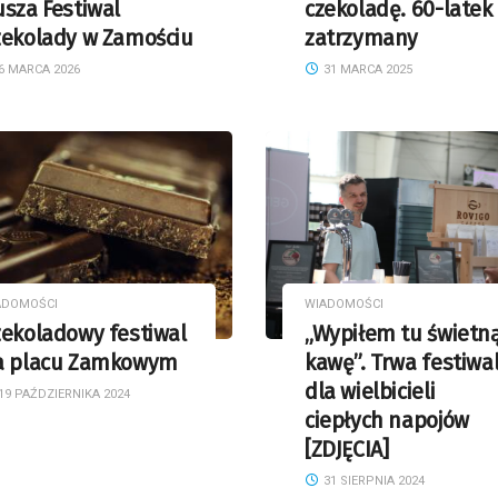
sza Festiwal
czekoladę. 60-latek
zekolady w Zamościu
zatrzymany
6 MARCA 2026
31 MARCA 2025
ADOMOŚCI
WIADOMOŚCI
zekoladowy festiwal
„Wypiłem tu świetn
a placu Zamkowym
kawę”. Trwa festiwa
dla wielbicieli
19 PAŹDZIERNIKA 2024
ciepłych napojów
[ZDJĘCIA]
31 SIERPNIA 2024