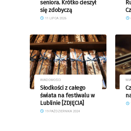
seniora. Krótko cieszył
Ru
się zdobyczą
C
11 LIPCA 2026
WIADOMOŚCI
WI
Słodkości z całego
C
świata na festiwalu w
n
Lublinie [ZDJĘCIA]
19 PAŹDZIERNIKA 2024