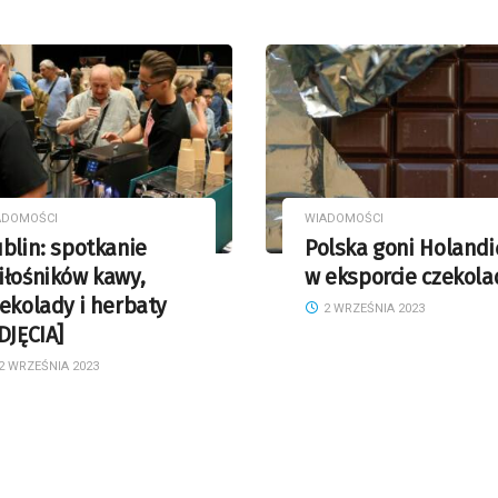
ADOMOŚCI
WIADOMOŚCI
blin: spotkanie
Polska goni Holandi
iłośników kawy,
w eksporcie czekola
ekolady i herbaty
2 WRZEŚNIA 2023
DJĘCIA]
2 WRZEŚNIA 2023