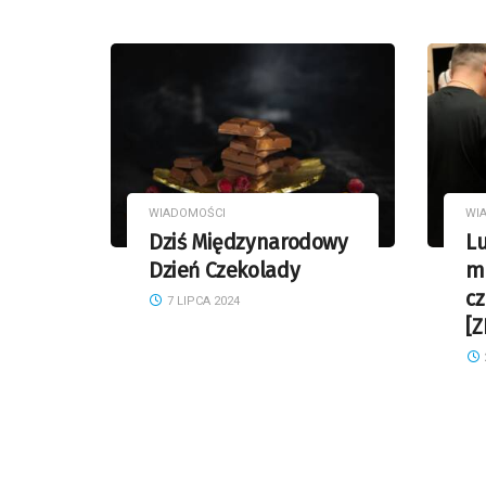
WIADOMOŚCI
WI
Dziś Międzynarodowy
Lu
Dzień Czekolady
m
cz
7 LIPCA 2024
[Z