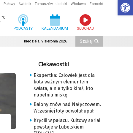
Ot
Puławy
Świdnik
Tomaszów Lubelski
Włodawa
Zamość
5
°C
PODCASTY
KALENDARIUM
SŁUCHAJ
niedziela, 9 sierpnia 2026
Ciekawostki
Ekspertka: Człowiek jest dla
kota ważnym elementem
świata, a nie tylko kimś, kto
napełnia miskę
Balony znów nad Nałęczowem.
Wcześniej loty odwołał upał
Kręcili w pałacu. Kultowy serial
powstaje w Lubelskiem