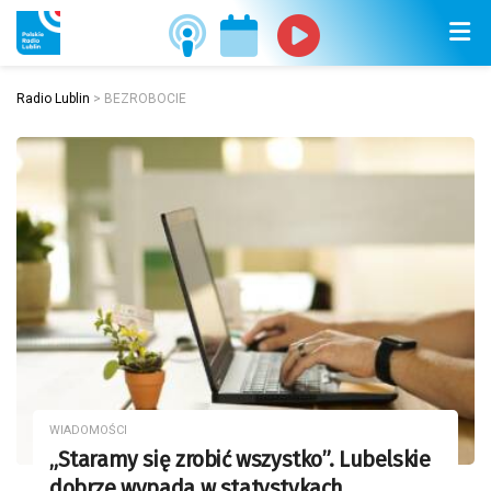
Radio Lublin
>
BEZROBOCIE
WIADOMOŚCI
„Staramy się zrobić wszystko”. Lubelskie
dobrze wypada w statystykach