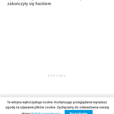
zakończyły się fiaskiem
REKLAMA
Ta witryna wykorzystuje cookie. Kontynuując przeglądanie wyrażasz
zgodę na używanie plików cookie. Zachęcamy do odwiedzenia naszej
© 2026 Wszelkie prawa zastrzeżone. Radio Lublin S.A. w likwidacji
strony
Polityki prywatności
.
Rozumiem