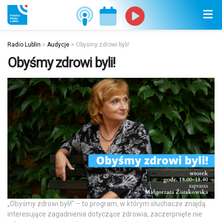
Radio Lublin
>
Audycje
>
Obyśmy zdrowi byli!
Obyśmy zdrowi byli!
„Obyśmy zdrowi byli!" – to program, w którym słuchacze znajdą
interesujące zagadnienia dotyczące zdrowia, zaczerpnięte nie