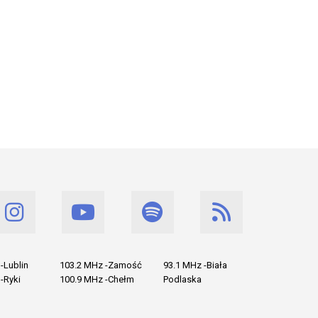
-Lublin
103.2 MHz -Zamość
93.1 MHz -Biała
-Ryki
100.9 MHz -Chełm
Podlaska