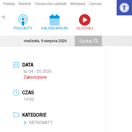
Ot
Puławy
Świdnik
Tomaszów Lubelski
Włodawa
Zamość
3
°C
PODCASTY
KALENDARIUM
SŁUCHAJ
niedziela, 9 sierpnia 2026
DATA
lip 04 - 05 2026
Zakończone
CZAS
14:00
KATEGORIE
PATRONATY