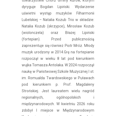
towarzystwie Chóru Gminy Kurów, którym
dyryguje Bogdan Lipiński. Wydarzenie
uświetni występ muzyków Filharmonii
Lubelskiej – Natalia Kozub Trio w składzie:
Natalia Kozub (skrzypce), Mirosław Kozub
(wiolonczela) oraz Błażej Lipiński
(fortepian). Przed publicznością
zaprezentuje się również Piotr Mróz. Młody
muzyk urodzony w 2014.Grę na fortepianie
rozpoczął w wieku 8 lat pod kierunkiem
wujka Tomasza Antolaka. W 2024 rozpoczął
naukę w Państwowej Szkole Muzycznej I st.
im. Romualda Twardowskiego w Puławach
pod kierunkiem p. Prof. Magdaleny
Strońskiej. Jest laureatem wielu nagród
regionalnych, ogólnopolskich i
międzynarodowych. W kwietniu 2026 roku
zdobył I miejsce w Międzynarodowym