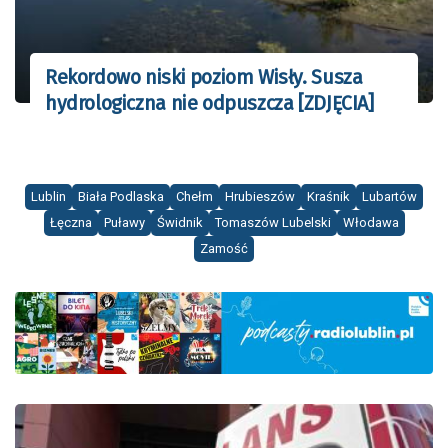
Rekordowo niski poziom Wisły. Susza
hydrologiczna nie odpuszcza [ZDJĘCIA]
Lublin
Biała Podlaska
Chełm
Hrubieszów
Kraśnik
Lubartów
Łęczna
Puławy
Świdnik
Tomaszów Lubelski
Włodawa
Zamość