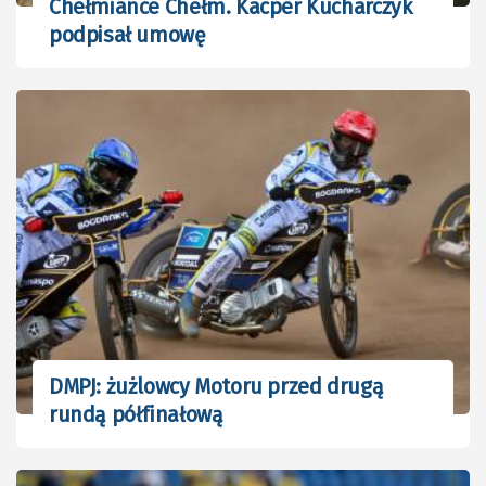
Chełmiance Chełm. Kacper Kucharczyk
podpisał umowę
DMPJ: żużlowcy Motoru przed drugą
rundą półfinałową