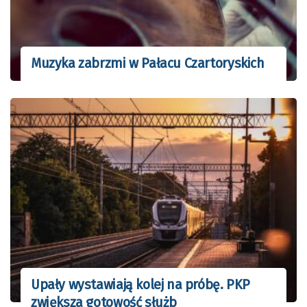
Muzyka zabrzmi w Pałacu Czartoryskich
Upały wystawiają kolej na próbę. PKP
zwiększa gotowość służb