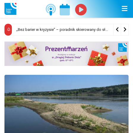
Sposób ogłaszania i odwoływania alarmów oraz komunikatów ostrzegawczych