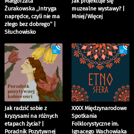
Małgorzata
Jak projektuje się
Żurakowska „Intryga
muzealne wystawy? |
naprędce, czyli nie ma
Mniej/Więcej
złego bez dobrego” |
Słuchowisko
Jak radzić sobie z
XXXX Międzynarodowe
kryzysami na różnych
Spotkania
etapach życia? |
Folklorystyczne im.
Poradnik Pozytywnej
Ignacego Wachowiaka