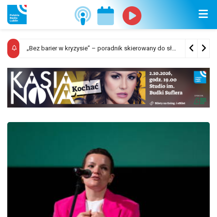
Sposób ogłaszania i odwoływania alarmów oraz komunikatów ostrzegawczych
„Bez barier w kryzysie” – poradnik skierowany do służb odpowiedzialnych za ewakuację ludności