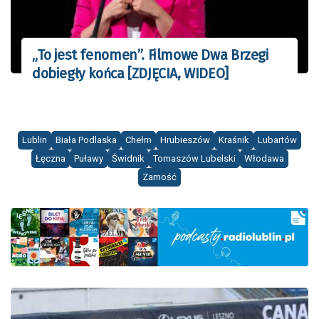
„To jest fenomen”. Filmowe Dwa Brzegi
dobiegły końca [ZDJĘCIA, WIDEO]
Lublin
Biała Podlaska
Chełm
Hrubieszów
Kraśnik
Lubartów
Łęczna
Puławy
Świdnik
Tomaszów Lubelski
Włodawa
Zamość