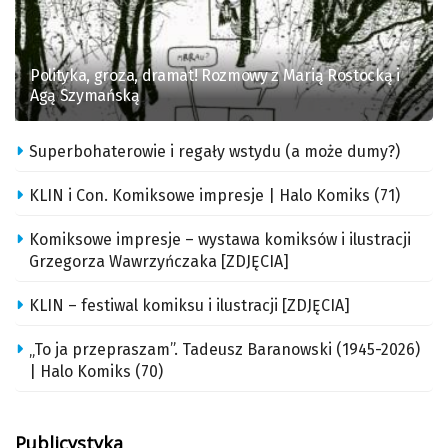
Polityka, groza, dramat! Rozmowy z Marią Rostocką i
Agą Szymańską
Superbohaterowie i regały wstydu (a może dumy?)
KLIN i Con. Komiksowe impresje | Halo Komiks (71)
Komiksowe impresje – wystawa komiksów i ilustracji
Grzegorza Wawrzyńczaka [ZDJĘCIA]
KLIN – festiwal komiksu i ilustracji [ZDJĘCIA]
„To ja przepraszam”. Tadeusz Baranowski (1945-2026)
| Halo Komiks (70)
Publicystyka