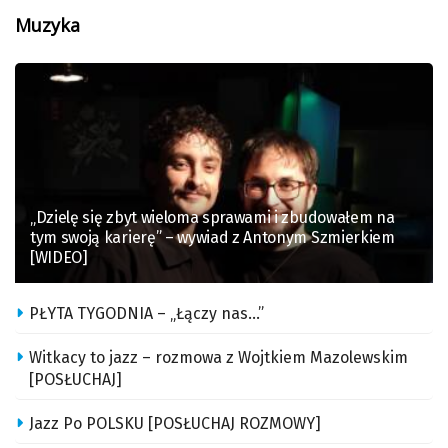
Muzyka
„Dzielę się zbyt wieloma sprawami i zbudowałem na
tym swoją karierę” – wywiad z Antonym Szmierkiem
[WIDEO]
PŁYTA TYGODNIA – „Łączy nas…”
Witkacy to jazz – rozmowa z Wojtkiem Mazolewskim
[POSŁUCHAJ]
Jazz Po POLSKU [POSŁUCHAJ ROZMOWY]