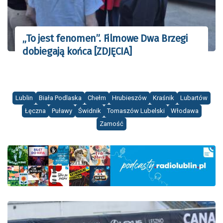
„To jest fenomen”. Filmowe Dwa Brzegi
dobiegają końca [ZDJĘCIA]
Lublin
Biała Podlaska
Chełm
Hrubieszów
Kraśnik
Lubartów
Łęczna
Puławy
Świdnik
Tomaszów Lubelski
Włodawa
Zamość