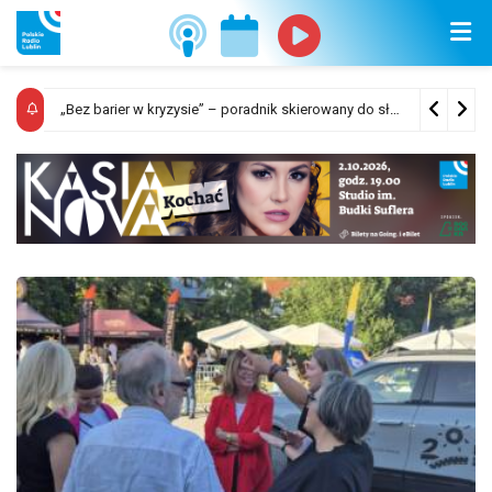
Sposób ogłaszania i odwoływania alarmów oraz komunikatów ostrzegawczych
„Bez barier w kryzysie” – poradnik skierowany do służb odpowiedzialnych za ewakuację ludności