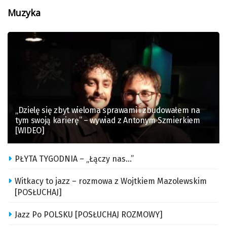
Muzyka
„Dzielę się zbyt wieloma sprawami i zbudowałem na
tym swoją karierę” – wywiad z Antonym Szmierkiem
[WIDEO]
PŁYTA TYGODNIA – „Łączy nas…”
Witkacy to jazz – rozmowa z Wojtkiem Mazolewskim
[POSŁUCHAJ]
Jazz Po POLSKU [POSŁUCHAJ ROZMOWY]