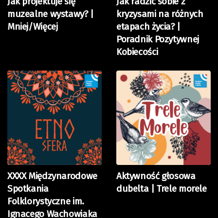
Jak projektuje się
Jak radzić sobie z
muzealne wystawy? |
kryzysami na różnych
Mniej/Więcej
etapach życia? |
Poradnik Pozytywnej
Kobiecości
XXXX Międzynarodowe
Aktywność głosowa
Spotkania
dubelta | Trele morele
Folklorystyczne im.
Ignacego Wachowiaka