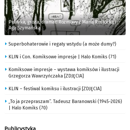
Polityka, groza, dramat! Rozmowy z Marią Rostocką i
Agą Szymańską
Superbohaterowie i regały wstydu (a może dumy?)
KLIN i Con. Komiksowe impresje | Halo Komiks (71)
Komiksowe impresje – wystawa komiksów i ilustracji
Grzegorza Wawrzyńczaka [ZDJĘCIA]
KLIN – festiwal komiksu i ilustracji [ZDJĘCIA]
„To ja przepraszam”. Tadeusz Baranowski (1945-2026)
| Halo Komiks (70)
Publicystyka