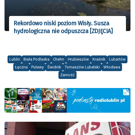
Rekordowo niski poziom Wisły. Susza
hydrologiczna nie odpuszcza [ZDJĘCIA]
Lublin
Biała Podlaska
Chełm
Hrubieszów
Kraśnik
Lubartów
Łęczna
Puławy
Świdnik
Tomaszów Lubelski
Włodawa
Zamość