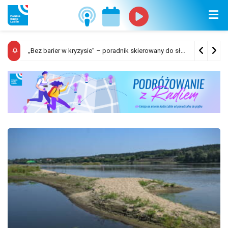
Sposób ogłaszania i odwoływania alarmów oraz komunikatów ostrzegawczych
„Bez barier w kryzysie” – poradnik skierowany do służb odpowiedzialnych za ewakuację ludności