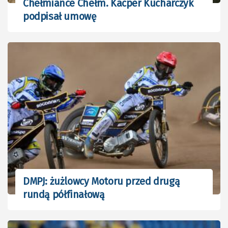
Chełmiance Chełm. Kacper Kucharczyk
podpisał umowę
DMPJ: żużlowcy Motoru przed drugą
rundą półfinałową