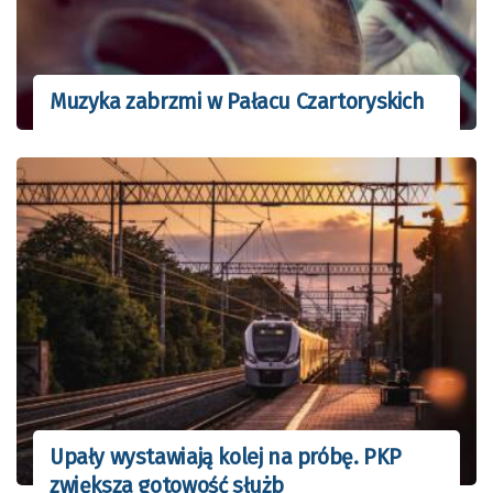
Muzyka zabrzmi w Pałacu Czartoryskich
Upały wystawiają kolej na próbę. PKP
zwiększa gotowość służb