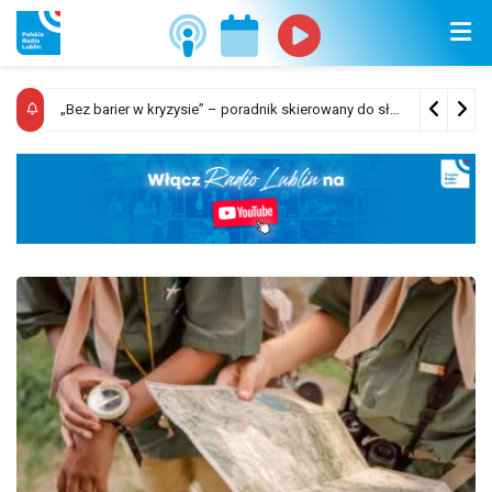
Sposób ogłaszania i odwoływania alarmów oraz komunikatów ostrzegawczych
„Bez barier w kryzysie” – poradnik skierowany do służb odpowiedzialnych za ewakuację ludności