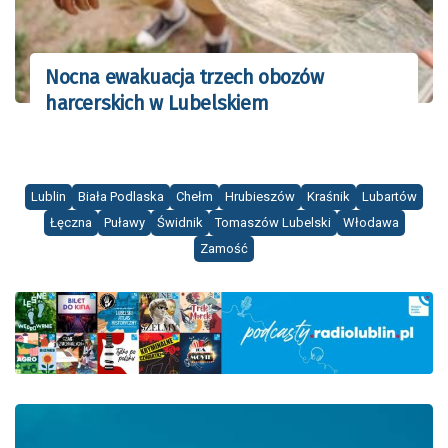
Nocna ewakuacja trzech obozów
harcerskich w Lubelskiem
Lublin
Biała Podlaska
Chełm
Hrubieszów
Kraśnik
Lubartów
Łęczna
Puławy
Świdnik
Tomaszów Lubelski
Włodawa
Zamość