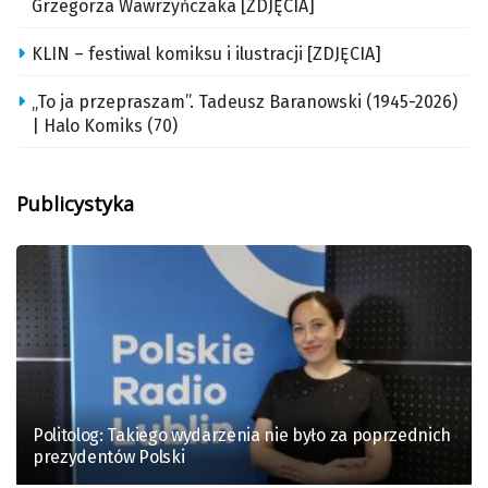
Grzegorza Wawrzyńczaka [ZDJĘCIA]
KLIN – festiwal komiksu i ilustracji [ZDJĘCIA]
„To ja przepraszam”. Tadeusz Baranowski (1945-2026)
| Halo Komiks (70)
Publicystyka
Politolog: Takiego wydarzenia nie było za poprzednich
prezydentów Polski