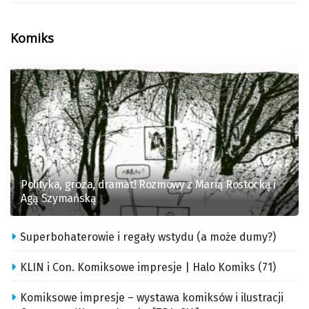
Komiks
Polityka, groza, dramat! Rozmowy z Marią Rostocką i
Agą Szymańską
Superbohaterowie i regały wstydu (a może dumy?)
KLIN i Con. Komiksowe impresje | Halo Komiks (71)
Komiksowe impresje – wystawa komiksów i ilustracji