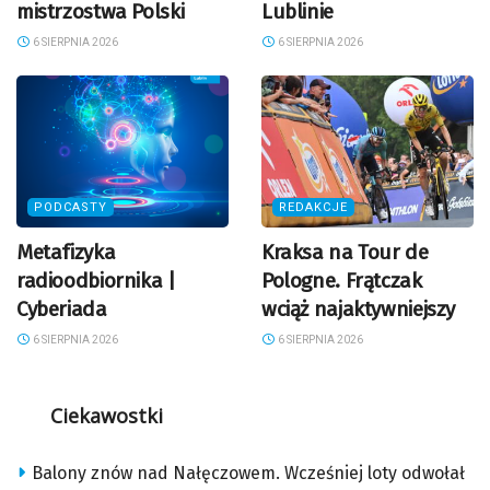
mistrzostwa Polski
Lublinie
6 SIERPNIA 2026
6 SIERPNIA 2026
PODCASTY
REDAKCJE
Metafizyka
Kraksa na Tour de
radioodbiornika |
Pologne. Frątczak
Cyberiada
wciąż najaktywniejszy
6 SIERPNIA 2026
6 SIERPNIA 2026
Ciekawostki
Balony znów nad Nałęczowem. Wcześniej loty odwołał