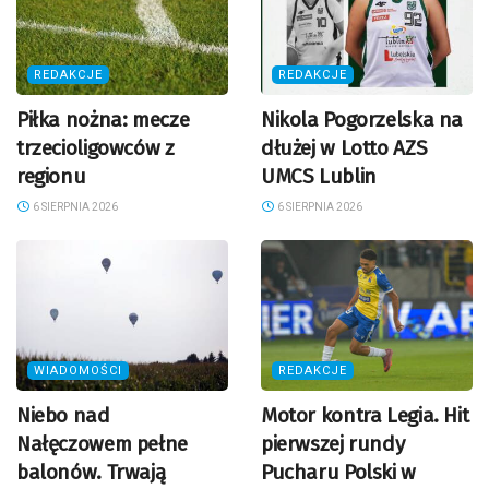
REDAKCJE
REDAKCJE
Piłka nożna: mecze
Nikola Pogorzelska na
trzecioligowców z
dłużej w Lotto AZS
regionu
UMCS Lublin
6 SIERPNIA 2026
6 SIERPNIA 2026
WIADOMOŚCI
REDAKCJE
Niebo nad
Motor kontra Legia. Hit
Nałęczowem pełne
pierwszej rundy
balonów. Trwają
Pucharu Polski w