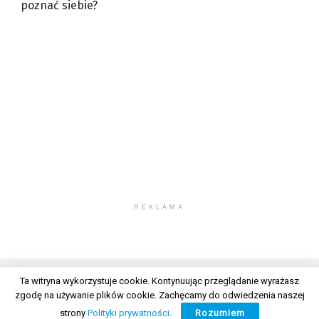
poznać siebie?
REKLAMA
Ta witryna wykorzystuje cookie. Kontynuując przeglądanie wyrażasz
zgodę na używanie plików cookie. Zachęcamy do odwiedzenia naszej
© 2026 Wszelkie prawa zastrzeżone. Radio Lublin S.A. w likwidacji
strony
Polityki prywatności
.
Rozumiem