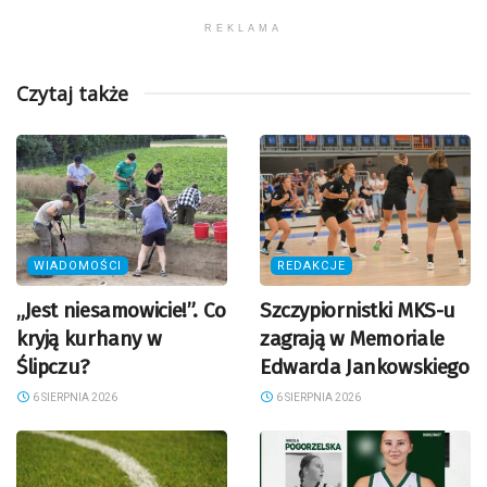
REKLAMA
Czytaj także
WIADOMOŚCI
REDAKCJE
„Jest niesamowicie!”. Co
Szczypiornistki MKS-u
kryją kurhany w
zagrają w Memoriale
Ślipczu?
Edwarda Jankowskiego
6 SIERPNIA 2026
6 SIERPNIA 2026