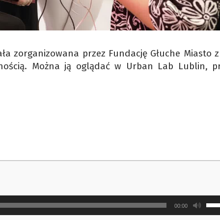
tała zorganizowana przez Fundację Głuche Miasto z 
ością. Można ją oglądać w Urban Lab Lublin, pr
Uży
00:00
strz