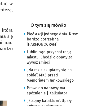
ądać w
otezą,
O tym się mówiło
 która
Pięć akcji jednego dnia. Krew
 ma się
bardzo potrzebna
ni nad
[HARMONOGRAM]
bardzo
Lublin: sąd przyznał rację
miastu. Chodzi o opłaty za
wywóz śmieci
„Na razie skupiamy się na
sobie”. MKS przed
Memoriałem Jankowskiego
Prawo do naprawy ma
spóźnienie | Kalkulator
„Kolejny kataklizm”. Upały
zniszczyły plantacje