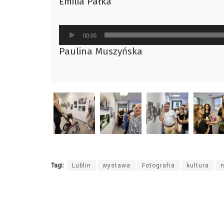
Emilia Pałka
dźwiękowych
Odtwarzacz
00:00
plików
Paulina Muszyńska
dźwiękowych
Tagi:
Lublin
wystawa
Fotografia
kultura