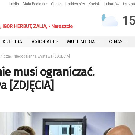
Lublin
Biała Podlaska
Chełm
Hrubieszów
Kraśnik
Lubartów
Łęczna
1
IGOR HERBUT, ZALIA, - Nareszcie
KULTURA
AGRORADIO
MULTIMEDIA
O NAS
aniczać. Niecodzienna wystawa [ZDJĘCIA]
ie musi ograniczać.
a [ZDJĘCIA]