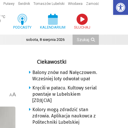
Ot
Puławy
Świdnik
Tomaszów Lubelski
Włodawa
Zamość
5
°C
PODCASTY
KALENDARIUM
SŁUCHAJ
sobota, 8 sierpnia 2026
Ciekawostki
Balony znów nad Nałęczowem.
Wcześniej loty odwołał upał
Kręcili w pałacu. Kultowy serial
A
powstaje w Lubelskiem
A
[ZDJĘCIA]
Kolory mogą zdradzić stan
zdrowia. Aplikacja naukowca z
Politechniki Lubelskiej