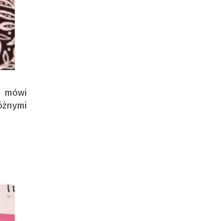
– mówi
óżnymi